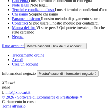
Consegna
I nostri termini e condizioni di consegna
Note legali
Note legali
Termini e condizioni d'uso
I nostri termini e condizioni d'uso
Chi siamo
Scoprite chi siamo
Pagamento sicuro
Il nostro metodo di pagamento sicuro
Contattaci
Si può usare il nostro modulo per contattarci
Mappa del sito
Vi siete persi? Qui potete trovate quello che
state cercando
Negozi
Il tuo account
Mostra/nascondi i link del tuo account

Tracciamento ordine
Accedi
Crea un account
Informazioni negozio
Mostra/nascondi informazioni negozio

Xilocart
Italia

info@xilocart.it
© 2026 - Software di Ecommerce di PrestaShop™
Caricamento in corso ...
Torna all'inizio