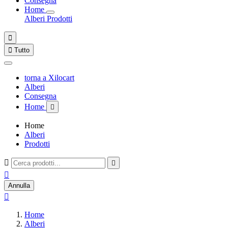
Consegna
Home
Alberi
Prodotti


Tutto
torna a Xilocart
Alberi
Consegna
Home

Home
Alberi
Prodotti



Annulla

Home
Alberi