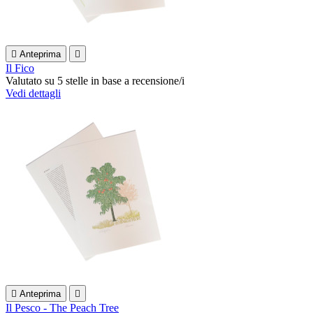

Anteprima

Il Fico
Valutato
su 5 stelle in base a
recensione/i
Vedi dettagli

Anteprima

Il Pesco - The Peach Tree