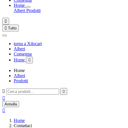
Consegna
Home
Alberi
Prodotti


Tutto
torna a Xilocart
Alberi
Consegna
Home

Home
Alberi
Prodotti



Annulla

Home
Contattaci