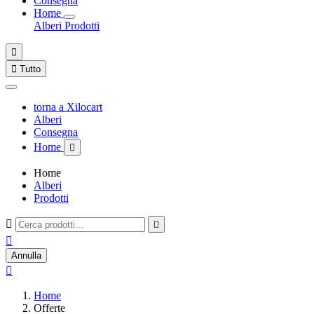
Consegna
Home
Alberi
Prodotti


Tutto
torna a Xilocart
Alberi
Consegna
Home

Home
Alberi
Prodotti



Annulla

Home
Offerte